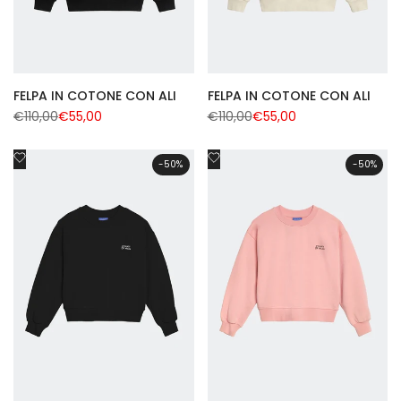
FELPA IN COTONE CON ALI
FELPA IN COTONE CON ALI
Regular
€110,00
Sale
€55,00
Regular
€110,00
Sale
€55,00
price
price
price
price
Add
Add
-
50
%
-
50
%
to
to
Wishlist
Wishlist