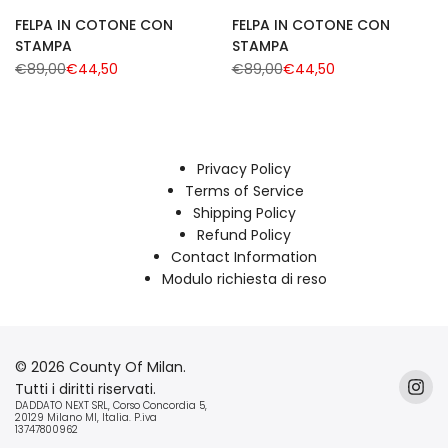
FELPA IN COTONE CON
FELPA IN COTONE CON
STAMPA
STAMPA
Regular
€89,00
Sale
€44,50
Regular
€89,00
Sale
€44,50
price
price
price
price
Privacy Policy
Terms of Service
Shipping Policy
Refund Policy
Contact Information
Modulo richiesta di reso
© 2026 County Of Milan.
Tutti i diritti riservati.
Inst
DADDATO NEXT SRL, Corso Concordia 5,
20129 Milano MI, Italia. P.iva
13747800962