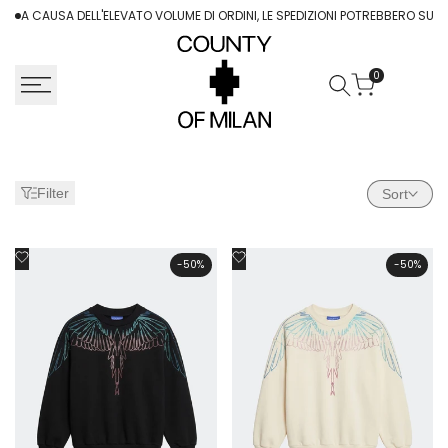
Skip
A CAUSA DELL'ELEVATO VOLUME DI ORDINI, LE SPEDIZIONI POTREBBERO SUBIRE
to
content
0
Filter
Sort
Add
Add
-
50
%
-
50
%
to
to
Wishlist
Wishlist