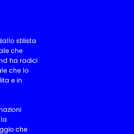
llo stilista
ale che
d ha radici
ale che lo
ta e in
nazioni
lla
aggio che